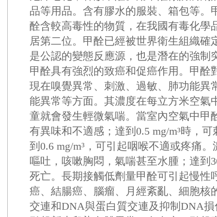
品等用品。含有膠水的服裝、箱包等。
酫含較高毒性的物質，在我國有毒化學
居第二位。甲酫已經被世界衛生組織確
是公認的變態反應源，也是潛在的強制
甲酫具有強烈的致癌和促癌作用。甲酫
現在嗅覺異常、刺激、過敏、肺功能異
能異常等方面。其濃度在每立方米空氣中達0.0
童就會發生輕微氣喘。當室內空氣中甲酫含量
有異味和不適感；達到0.5 mg/m³時
到0.6 mg/m³，可引起咽喉不適或疼
嘔吐，咳嗽胸悶，氣喘甚至水腫；達到30 
死亡。長期接觸低劑量甲酫可引起慢性
癌、結腸癌、腦瘤、月經紊亂、細胞核的
交連和DNA與蛋白質交連及抑制DNA