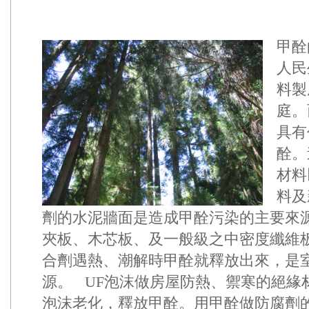
甲酫
人民
料製
庭。
具有
酫。
材料
料及
劑的水泥牆面是造成甲酫污染的主要來
夾板、木芯板、及一般級之中密度纖維板
合劑遇熱、潮解時甲酫就釋放出來，是
源。 UF泡沫做房屋防熱、禦寒的絕緣
泡沫老化，釋放甲酫。用甲酫做防腐劑