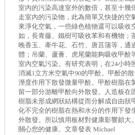
室內的污染高達室外的數倍，甚至十幾
走室內的污染物，此為簡單又快捷的空
來淨化空氣，一些綠色植物還可以吸收
如，長青藤、鐵樹可吸收苯和有機物；
晚香玉、牽牛花、石竹、唐莒蒲等，通
體；吊蘭、蘆薈、虎尾蘭能夠吸收甲酫
室內空氣污染。有研究表明，在24小時
消滅1立方米空氣中90的甲酫。甲酫的
溼度作用下散發微量甲酫。甲酫樹脂在
留一部分游離甲酫向外散發。人造板在
樹脂未形成網狀結構從而分解成自由狀
化不完全的樹脂在熱和水分的作用下發
外散發。所以慎用板材對健康影響頗大。Al
關心您的健康。文章發表 Michael