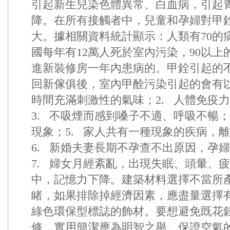
引起新生兒染色體異常、白血病，引起
降。在所有接觸者中，兒童和孕婦對甲
大。據相關資料統計顯示：人類有70的
國每年有12萬人死於室內污染，90以
進新裝修房一年內患病的。甲銓引起的
回新傢俱後，室內甲酫污染引起的會有以
時間充滿刺激性的氣味；2. 人體免疫
3. 不吸煙而感到嗓子不適、呼吸不暢；
現象；5. 家人共有一種現象的疾病，
6. 新婚夫妻長期不孕查不出原因，孕
7. 婦女月經紊亂，出現失眠、頭暈、疲
中，記憶力下降。建築材料選擇不當所
睹，如果排除掉經濟因素，應盡量選擇
綠色環保型標誌的飾材。要想避免既花
修，實用簡潔應為明智之舉。保證空氣