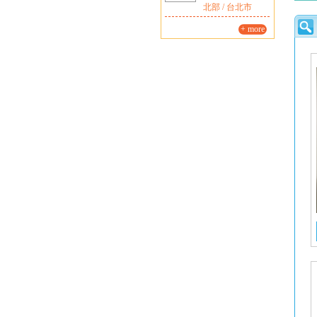
北部 / 台北市
+ more