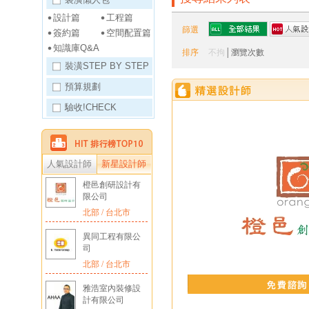
設計篇
工程篇
篩選
簽約篇
空間配置篇
知識庫Q&A
排序
不拘
│
瀏覽次數
裝潢STEP BY STEP
預算規劃
驗收!CHECK
人氣設計師
新星設計師
橙邑創研設計有
限公司
北部 / 台北市
異同工程有限公
司
北部 / 台北市
雅浩室內裝修設
計有限公司