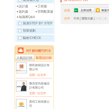
設計篇
工程篇
篩選
簽約篇
空間配置篇
知識庫Q&A
排序
不拘
│
瀏覽次數
│
評價人氣
裝潢STEP BY STEP
預算規劃
驗收!CHECK
人氣設計師
新星設計師
橙邑創研設計有
限公司
北部 / 台北市
雅浩室內裝修設
計有限公司
北部 / 台北市
異同工程有限公
司