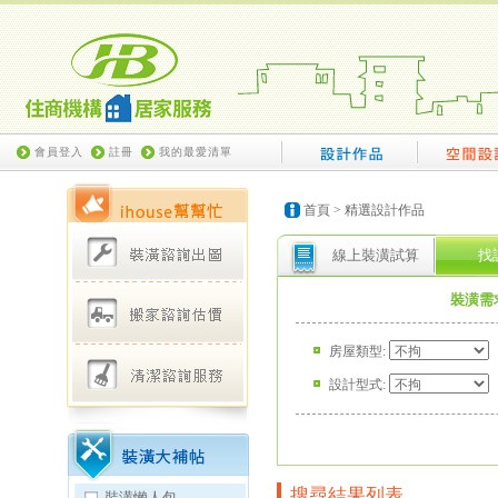
會員登入
註冊
我的最愛清單
首頁
> 精選設計作品
線上裝潢試算
找
裝潢需
房屋類型:
設計型式:
搜尋結果列表
裝潢懶人包