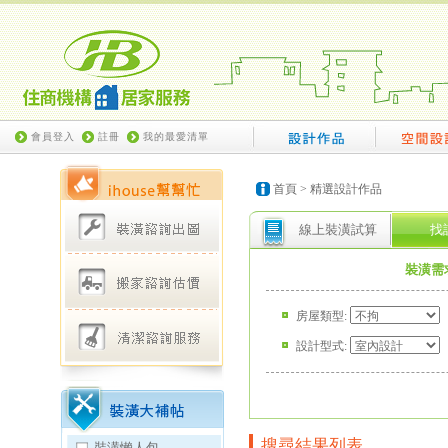
會員登入
註冊
我的最愛清單
首頁
> 精選設計作品
線上裝潢試算
找
裝潢需
房屋類型:
設計型式:
搜尋結果列表
裝潢懶人包