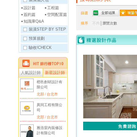
設計篇
工程篇
篩選
簽約篇
空間配置篇
知識庫Q&A
排序
不拘
│
瀏覽次數
裝潢STEP BY STEP
預算規劃
驗收!CHECK
人氣設計師
新星設計師
橙邑創研設計有
限公司
北部 / 台北市
異同工程有限公
司
北部 / 台北市
雅浩室內裝修設
計有限公司