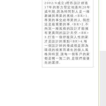
2002/6成立)橙邑設計經過
17年的努力堅定地邁向20年
成年期.因為時間對人是一種
磨練與專業的累積.<BR>1.
專業的事交給專業的人.我想
這是最重要的事.<BR>2.不
拘泥一種風格的設計才能擁
有更廣闊的設計天空.<BR>
3.打造一個舒服與人性的家
才是設計的重點<BR>4.每
一個設計師的養成都是因為
環境的積累而產生的個人風
格與特質.讓每一個客戶的家
都是獨一無二的.是我們最優
先的選擇.