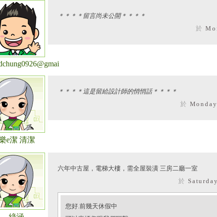
＊＊＊＊留言尚未公開＊＊＊＊
於
Mo
edchung0926@gmai
＊＊＊＊這是留給設計師的悄悄話＊＊＊＊
於
Monday,
樂e潔 清潔
六年中古屋，電梯大樓，需全屋裝潢 三房二廳一室
於
Saturda
您好.前幾天休假中
綠涵