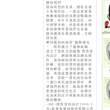
關於我們
因為有您的支持，橙邑走過
十多個年頭，一路走來經過
無數個風雨的洗禮及豔陽的
關愛，在今天成長茁壯，由
小樹變大樹，但是依然有很
多的挑戰等著我們去克服，
alfr
陽光總是在風雨過後，才顯
得珍貴。
秉持最初的熱忱"服務優先
＂，橙邑擴大了服務範圍，
成立了更多元的服務.橙邑室
內設計、網路商城及網站製
作，加快縮短與每位顧客的
距離，使您的需求能盡快的
得到解答，從尋找房屋、裝
修、佈置或賣屋或者民生用
品等，皆能一貫化的交由單
一窗口來完成您的需求，希
望我們的努力，能為您帶來
更便捷的現代生活，也期許
在未來的日子裡能有為您服
務的機會.
<BR>橙邑室內設計2006/3
月(前身為屋綠股份有限公司