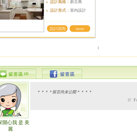
設計風格：
新古典
設計形式：
室內設計
設計諮詢
more
1
(4)
＊＊＊＊留言尚未公開＊＊＊＊
於
F
家開心我 是 美
麗