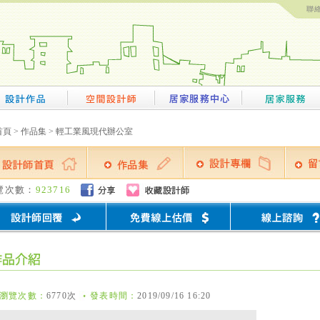
聯
首頁
>
作品集
> 輕工業風現代辦公室
覽次數：
923716
瀏覽次數：
6770次
發表時間：
2019/09/16 16:20