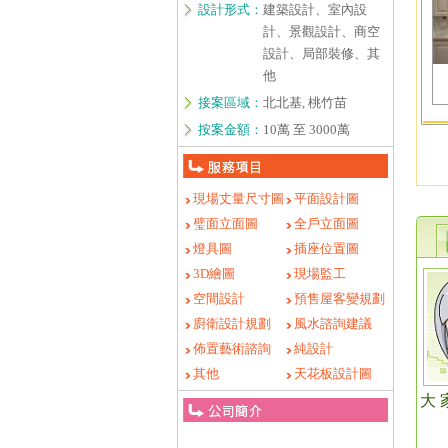
設計形式：
建築設計、室內設
計、景觀設計、商空
設計、局部裝修、其
他
接案區域：
北北基, 桃竹苗
按案金額：
10萬 至 3000萬
現場丈量尺寸圖
平面設計圖
璧面立面圖
全戶立面圖
燈具圖
插座位置圖
3D繪圖
現場監工
空間設計
預售屋客變規劃
廚衛設計規劃
風水諮詢建議
佈置藝術諮詢
純設計
其他
天花板設計圖
大 