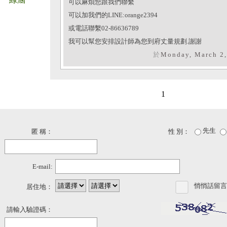
可以麻煩您跟我們聯繫
可以加我們的LINE:orange2394
或電話聯繫02-86636789
我可以幫您安排設計師為您到府丈量規劃.謝謝
於
Monday, March 2,
1
先生
匿 稱：
性 別：
E-mail:
悄悄話留言
居住地：
請輸入驗證碼：