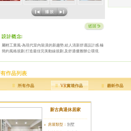
屬輕工業風-為現代室內裝潢的新趨勢.給人清新舒適設計感.極
簡約風格規劃.打造最佳完美動線規劃.及舒適優雅辦公環境.
新古典退休居家
房屋類型：
別墅