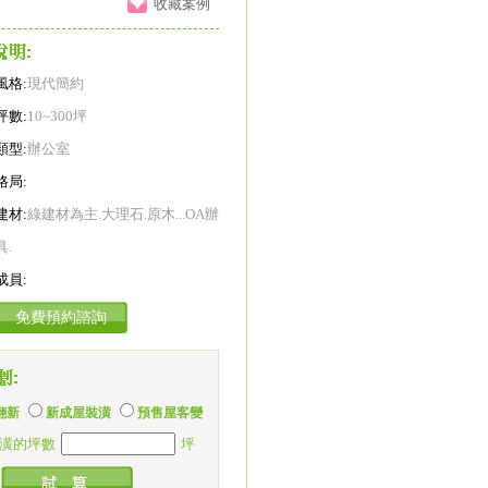
收藏案例
風格:
現代簡約
坪數:
10~300坪
類型:
辦公室
格局:
建材:
綠建材為主.大理石.原木...OA辦
具.
成員:
免費預約諮詢
翻新
新成屋裝潢
預售屋客變
潢的坪數
坪