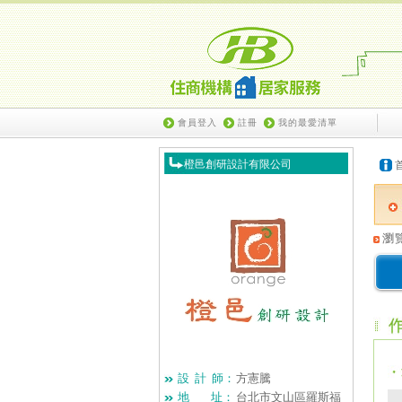
會員登入
註冊
我的最愛清單
橙邑創研設計有限公司
瀏
設 計 師：
方憲騰
地 址：
台北市文山區羅斯福