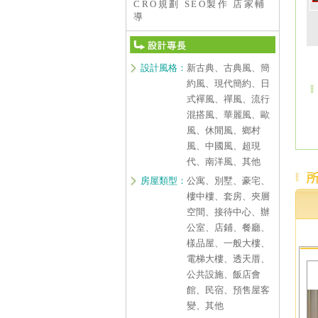
CRO規劃 SEO製作 店家輔
導
設計風格：
新古典、古典風、簡
約風、現代簡約、日
式襌風、禪風、流行
混搭風、華麗風、歐
風、休閒風、鄉村
風、中國風、超現
代、南洋風、其他
房屋類型：
公寓、別墅、豪宅、
樓中樓、套房、夾層
空間、接待中心、辦
公室、店鋪、餐廳、
樣品屋、一般大樓、
電梯大樓、透天厝、
公共設施、飯店會
館、民宿、預售屋客
變、其他